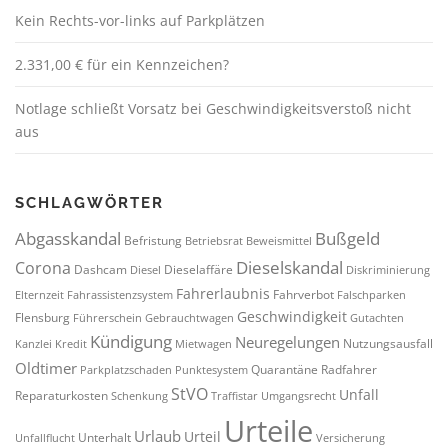
Kein Rechts-vor-links auf Parkplätzen
2.331,00 € für ein Kennzeichen?
Notlage schließt Vorsatz bei Geschwindigkeitsverstoß nicht
aus
SCHLAGWÖRTER
Abgasskandal
Bußgeld
Befristung
Betriebsrat
Beweismittel
Dieselskandal
Corona
Dashcam
Dieselaffäre
Diesel
Diskriminierung
Fahrerlaubnis
Fahrverbot
Elternzeit
Fahrassistenzsystem
Falschparken
Geschwindigkeit
Flensburg
Führerschein
Gebrauchtwagen
Gutachten
Kündigung
Neuregelungen
Nutzungsausfall
Kanzlei
Kredit
Mietwagen
Oldtimer
Quarantäne
Radfahrer
Parkplatzschaden
Punktesystem
StVO
Unfall
Reparaturkosten
Schenkung
Traffistar
Umgangsrecht
Urteile
Urlaub
Urteil
Unterhalt
Unfallflucht
Versicherung