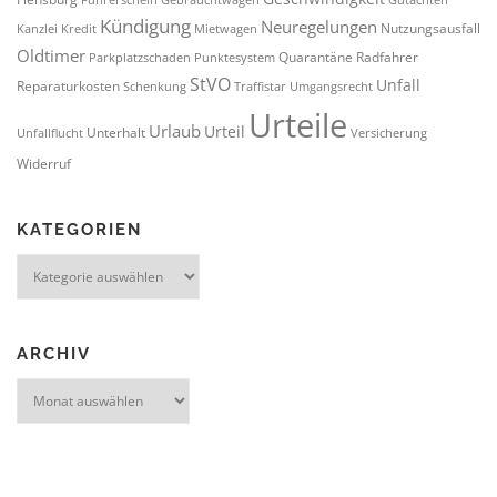
Führerschein
Gebrauchtwagen
Gutachten
Kündigung
Neuregelungen
Nutzungsausfall
Kanzlei
Kredit
Mietwagen
Oldtimer
Quarantäne
Radfahrer
Parkplatzschaden
Punktesystem
StVO
Unfall
Reparaturkosten
Schenkung
Traffistar
Umgangsrecht
Urteile
Urlaub
Urteil
Unterhalt
Unfallflucht
Versicherung
Widerruf
KATEGORIEN
Kategorien
ARCHIV
Archiv