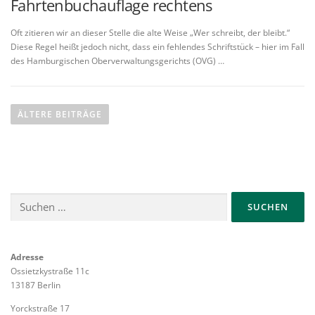
Fahrtenbuchauflage rechtens
Oft zitieren wir an dieser Stelle die alte Weise „Wer schreibt, der bleibt.“
Diese Regel heißt jedoch nicht, dass ein fehlendes Schriftstück – hier im Fall
des Hamburgischen Oberverwaltungsgerichts (OVG) …
B
e
ÄLTERE BEITRÄGE
i
t
r
a
Suchen
g
nach:
s
n
a
Adresse
Ossietzkystraße 11c
v
13187 Berlin
i
Yorckstraße 17
g