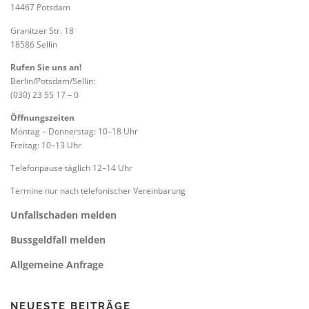
14467 Potsdam
a
Granitzer Str. 18
t
18586 Sellin
i
Rufen Sie uns an!
o
Berlin/Potsdam/Sellin:
n
(030) 23 55 17 – 0
Öffnungszeiten
Montag – Donnerstag: 10–18 Uhr
Freitag: 10–13 Uhr
Telefonpause täglich 12–14 Uhr
Termine nur nach telefonischer Vereinbarung
Unfallschaden melden
Bussgeldfall melden
Allgemeine Anfrage
NEUESTE BEITRÄGE