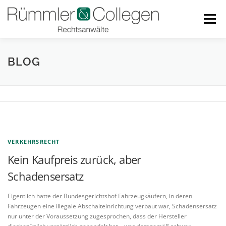
Zum
Inhalt
Menü
springen
RECHTSGEBIETE
BLOG
TEAM
LINKS
BLOG
DOWNLOADS
KONTAKT
B
VERKEHRSRECHT
Kein Kaufpreis zurück, aber
l
Schadensersatz
o
Eigentlich hatte der Bundesgerichtshof Fahrzeugkäufern, in deren
g
Fahrzeugen eine illegale Abschalteinrichtung verbaut war, Schadensersatz
nur unter der Voraussetzung zugesprochen, dass der Hersteller