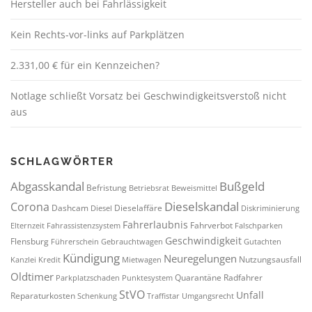
Hersteller auch bei Fahrlässigkeit
Kein Rechts-vor-links auf Parkplätzen
2.331,00 € für ein Kennzeichen?
Notlage schließt Vorsatz bei Geschwindigkeitsverstoß nicht
aus
SCHLAGWÖRTER
Abgasskandal
Bußgeld
Befristung
Betriebsrat
Beweismittel
Dieselskandal
Corona
Dashcam
Dieselaffäre
Diesel
Diskriminierung
Fahrerlaubnis
Fahrverbot
Elternzeit
Fahrassistenzsystem
Falschparken
Geschwindigkeit
Flensburg
Führerschein
Gebrauchtwagen
Gutachten
Kündigung
Neuregelungen
Nutzungsausfall
Kanzlei
Kredit
Mietwagen
Oldtimer
Quarantäne
Radfahrer
Parkplatzschaden
Punktesystem
StVO
Unfall
Reparaturkosten
Schenkung
Traffistar
Umgangsrecht