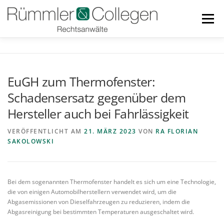
Zum
Inhalt
Menü
springen
RECHTSGEBIETE
BLOG
TEAM
LINKS
EuGH zum Thermofenster:
Schadensersatz gegenüber dem
DOWNLOADS
KONTAKT
Hersteller auch bei Fahrlässigkeit
VERÖFFENTLICHT AM
21. MÄRZ 2023
VON
RA FLORIAN
SAKOLOWSKI
Bei dem sogenannten Thermofenster handelt es sich um eine Technologie,
die von einigen Automobilherstellern verwendet wird, um die
Abgasemissionen von Dieselfahrzeugen zu reduzieren, indem die
Abgasreinigung bei bestimmten Temperaturen ausgeschaltet wird.