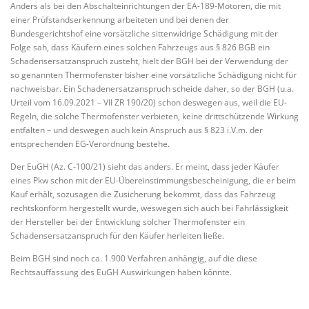
Anders als bei den Abschalteinrichtungen der EA-189-Motoren, die mit
einer Prüfstandserkennung arbeiteten und bei denen der
Bundesgerichtshof eine vorsätzliche sittenwidrige Schädigung mit der
Folge sah, dass Käufern eines solchen Fahrzeugs aus § 826 BGB ein
Schadensersatzanspruch zusteht, hielt der BGH bei der Verwendung der
so genannten Thermofenster bisher eine vorsätzliche Schädigung nicht für
nachweisbar. Ein Schadenersatzanspruch scheide daher, so der BGH (u.a.
Urteil vom 16.09.2021 – VII ZR 190/20) schon deswegen aus, weil die EU-
Regeln, die solche Thermofenster verbieten, keine drittschützende Wirkung
entfalten – und deswegen auch kein Anspruch aus § 823 i.V.m. der
entsprechenden EG-Verordnung bestehe.
Der EuGH (Az. C-100/21) sieht das anders. Er meint, dass jeder Käufer
eines Pkw schon mit der EU-Übereinstimmungsbescheinigung, die er beim
Kauf erhält, sozusagen die Zusicherung bekommt, dass das Fahrzeug
rechtskonform hergestellt wurde, weswegen sich auch bei Fahrlässigkeit
der Hersteller bei der Entwicklung solcher Thermofenster ein
Schadensersatzanspruch für den Käufer herleiten ließe.
Beim BGH sind noch ca. 1.900 Verfahren anhängig, auf die diese
Rechtsauffassung des EuGH Auswirkungen haben könnte.