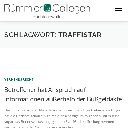
Zum
Inhalt
Menü
springen
RECHTSGEBIETE
BLOG
TEAM
LINKS
SCHLAGWORT:
TRAFFISTAR
DOWNLOADS
KONTAKT
VERKEHRSRECHT
Betroffener hat Anspruch auf
Informationen außerhalb der Bußgeldakte
Das Einsichtsrecht zu Messdaten nach Geschwindigkeitsüberschreitungen
hat die Gerichte schon einige Male beschäftigt. Im folgenden Fall musste
sogar das Bundesverfassungsgericht (BverfG) dazu Stellung nehmen,
welche nicht in der Gerichtsakte stehenden …