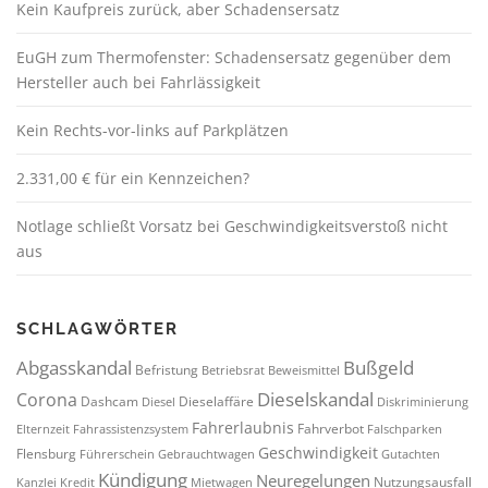
Kein Kaufpreis zurück, aber Schadensersatz
EuGH zum Thermofenster: Schadensersatz gegenüber dem
Hersteller auch bei Fahrlässigkeit
Kein Rechts-vor-links auf Parkplätzen
2.331,00 € für ein Kennzeichen?
Notlage schließt Vorsatz bei Geschwindigkeitsverstoß nicht
aus
SCHLAGWÖRTER
Abgasskandal
Bußgeld
Befristung
Betriebsrat
Beweismittel
Dieselskandal
Corona
Dashcam
Dieselaffäre
Diesel
Diskriminierung
Fahrerlaubnis
Fahrverbot
Elternzeit
Fahrassistenzsystem
Falschparken
Geschwindigkeit
Flensburg
Führerschein
Gebrauchtwagen
Gutachten
Kündigung
Neuregelungen
Nutzungsausfall
Kanzlei
Kredit
Mietwagen