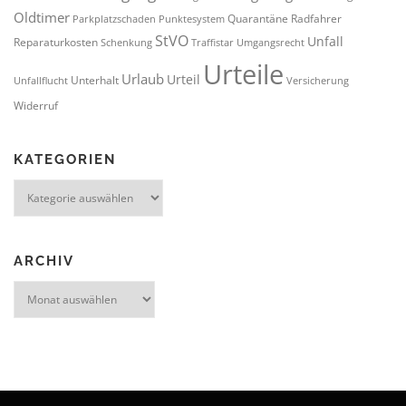
Oldtimer
Quarantäne
Radfahrer
Parkplatzschaden
Punktesystem
StVO
Unfall
Reparaturkosten
Schenkung
Traffistar
Umgangsrecht
Urteile
Urlaub
Urteil
Unterhalt
Unfallflucht
Versicherung
Widerruf
KATEGORIEN
Kategorien
ARCHIV
Archiv