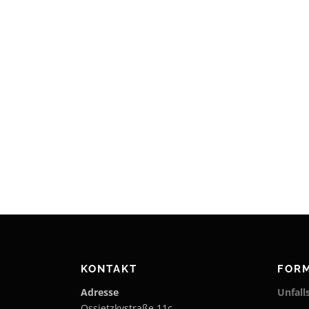
KONTAKT
FOR
Adresse
Unfal
Ossietzkystraße 11c