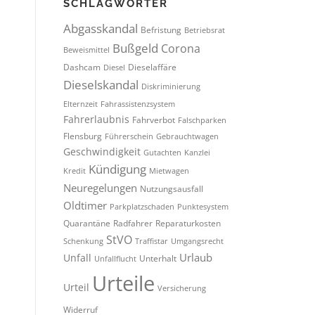
SCHLAGWÖRTER
Abgasskandal
Befristung
Betriebsrat
Bußgeld
Corona
Beweismittel
Dashcam
Dieselaffäre
Diesel
Dieselskandal
Diskriminierung
Elternzeit
Fahrassistenzsystem
Fahrerlaubnis
Fahrverbot
Falschparken
Flensburg
Führerschein
Gebrauchtwagen
Geschwindigkeit
Gutachten
Kanzlei
Kündigung
Kredit
Mietwagen
Neuregelungen
Nutzungsausfall
Oldtimer
Parkplatzschaden
Punktesystem
Quarantäne
Radfahrer
Reparaturkosten
StVO
Schenkung
Traffistar
Umgangsrecht
Urlaub
Unfall
Unterhalt
Unfallflucht
Urteile
Urteil
Versicherung
Widerruf