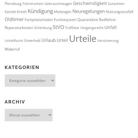
t
Geschwindigkeit
Flensburg
Führerschein
Gebrauchtwagen
Gutachten
y
Kündigung
Neuregelungen
Nutzungsausfall
Kanzlei
Kredit
Mietwagen
o
Oldtimer
Quarantäne
Radfahrer
Parkplatzschaden
Punktesystem
u
StVO
Unfall
Reparaturkosten
Schenkung
Traffistar
Umgangsrecht
a
Urteile
r
Urlaub
Urteil
Unterhalt
Unfallflucht
Versicherung
e
Widerruf
h
u
m
KATEGORIEN
a
Kategorien
n
.
ARCHIV
Archiv