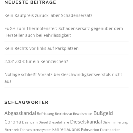
NEUESTE BEITRÄGE
e
C
Kein Kaufpreis zurück, aber Schadensersatz
A
P
EuGH zum Thermofenster: Schadensersatz gegenüber dem
T
Hersteller auch bei Fahrlässigkeit
C
H
Kein Rechts-vor-links auf Parkplätzen
A
t
2.331,00 € für ein Kennzeichen?
o
v
Notlage schließt Vorsatz bei Geschwindigkeitsverstoß nicht
e
aus
r
i
f
SCHLAGWÖRTER
y
Abgasskandal
Bußgeld
t
Befristung
Betriebsrat
Beweismittel
h
Dieselskandal
Corona
Dashcam
Dieselaffäre
Diesel
Diskriminierung
a
Fahrerlaubnis
Fahrverbot
Elternzeit
Fahrassistenzsystem
Falschparken