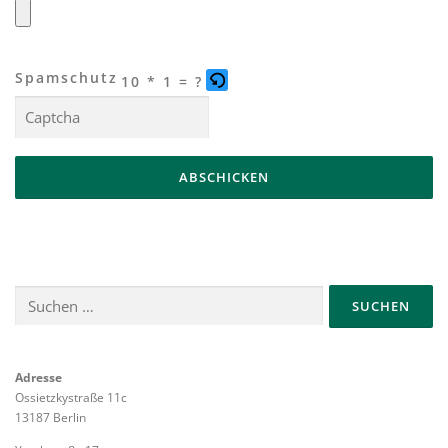
Spamschutz
10 * 1 = ?
P
l
e
a
s
e
e
Suchen
n
nach:
t
e
Adresse
r
Ossietzkystraße 11c
t
13187 Berlin
h