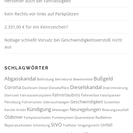
Hersteller auch bei Fahrlässigkeit
Kein Rechts-vor-links auf Parkplätzen
2.331,00 € für ein Kennzeichen?
Notlage schließt Vorsatz bei Geschwindigkeitsverstoß nicht
aus
SCHLAGWÖRTER
Abgasskandal
Bußgeld
Befristung
Betriebsrat
Beweismittel
Dieselskandal
Corona
Dashcam
Dieselaffäre
Diesel
Diskriminierung
Fahrerlaubnis
Fahrverbot
Elternzeit
Fahrassistenzsystem
Falschparken
Geschwindigkeit
Flensburg
Führerschein
Gebrauchtwagen
Gutachten
Kündigung
Neuregelungen
Nutzungsausfall
Kanzlei
Kredit
Mietwagen
Oldtimer
Quarantäne
Radfahrer
Parkplatzschaden
Punktesystem
StVO
Unfall
Reparaturkosten
Schenkung
Traffistar
Umgangsrecht