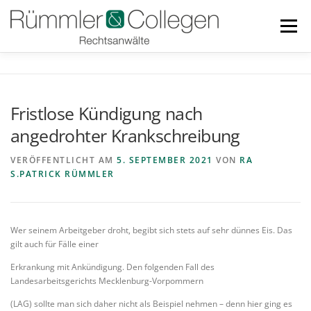
Zum
Inhalt
Menü
springen
RECHTSGEBIETE
BLOG
TEAM
LINKS
Fristlose Kündigung nach
angedrohter Krankschreibung
DOWNLOADS
KONTAKT
VERÖFFENTLICHT AM
5. SEPTEMBER 2021
VON
RA
S.PATRICK RÜMMLER
Wer seinem Arbeitgeber droht, begibt sich stets auf sehr dünnes Eis. Das
gilt auch für Fälle einer
Erkrankung mit Ankündigung. Den folgenden Fall des
Landesarbeitsgerichts Mecklenburg-Vorpommern
(LAG) sollte man sich daher nicht als Beispiel nehmen – denn hier ging es