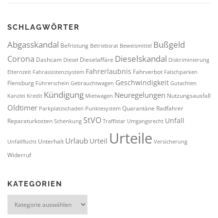
SCHLAGWÖRTER
Abgasskandal
Bußgeld
Befristung
Betriebsrat
Beweismittel
Dieselskandal
Corona
Dashcam
Dieselaffäre
Diesel
Diskriminierung
Fahrerlaubnis
Fahrverbot
Elternzeit
Fahrassistenzsystem
Falschparken
Geschwindigkeit
Flensburg
Führerschein
Gebrauchtwagen
Gutachten
Kündigung
Neuregelungen
Nutzungsausfall
Kanzlei
Kredit
Mietwagen
Oldtimer
Quarantäne
Radfahrer
Parkplatzschaden
Punktesystem
StVO
Unfall
Reparaturkosten
Schenkung
Traffistar
Umgangsrecht
Urteile
Urlaub
Urteil
Unterhalt
Unfallflucht
Versicherung
Widerruf
KATEGORIEN
Kategorien