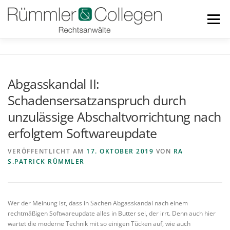
Zum
Inhalt
Menü
springen
RECHTSGEBIETE
BLOG
TEAM
LINKS
Abgasskandal II:
Schadensersatzanspruch durch
DOWNLOADS
KONTAKT
unzulässige Abschaltvorrichtung nach
erfolgtem Softwareupdate
VERÖFFENTLICHT AM
17. OKTOBER 2019
VON
RA
S.PATRICK RÜMMLER
Wer der Meinung ist, dass in Sachen Abgasskandal nach einem
rechtmäßigen Softwareupdate alles in Butter sei, der irrt. Denn auch hier
wartet die moderne Technik mit so einigen Tücken auf, wie auch