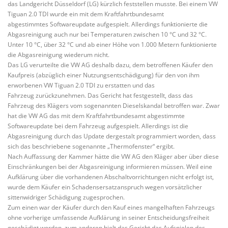
das Landgericht Düsseldorf (LG) kürzlich feststellen musste. Bei einem VW
Tiguan 2.0 TDI wurde ein mit dem Kraftfahrtbundesamt
abgestimmtes Softwareupdate aufgespielt. Allerdings funktionierte die
Abgasreinigung auch nur bei Temperaturen zwischen 10 °C und 32 °C.
Unter 10 °C, über 32 °C und ab einer Höhe von 1.000 Metern funktionierte
die Abgasreinigung wiederum nicht.
Das LG verurteilte die VW AG deshalb dazu, dem betroffenen Käufer den
Kaufpreis (abzüglich einer Nutzungsentschädigung) für den von ihm
erworbenen VW Tiguan 2.0 TDI zu erstatten und das
Fahrzeug zurückzunehmen. Das Gericht hat festgestellt, dass das
Fahrzeug des Klägers vom sogenannten Dieselskandal betroffen war. Zwar
hat die VW AG das mit dem Kraftfahrtbundesamt abgestimmte
Softwareupdate bei dem Fahrzeug aufgespielt. Allerdings ist die
Abgasreinigung durch das Update dergestalt programmiert worden, dass
sich das beschriebene sogenannte „Thermofenster“ ergibt.
Nach Auffassung der Kammer hätte die VW AG den Kläger aber über diese
Einschränkungen bei der Abgasreinigung informieren müssen. Weil eine
Aufklärung über die vorhandenen Abschaltvorrichtungen nicht erfolgt ist,
wurde dem Käufer ein Schadensersatzanspruch wegen vorsätzlicher
sittenwidriger Schädigung zugesprochen.
Zum einen war der Käufer durch den Kauf eines mangelhaften Fahrzeugs
ohne vorherige umfassende Aufklärung in seiner Entscheidungsfreiheit
geschädigt worden, zum anderen hielt das Gericht das Aufspielen des