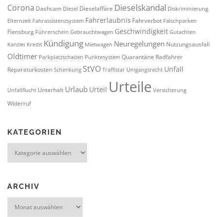
Dieselskandal
Corona
Dashcam
Dieselaffäre
Diesel
Diskriminierung
Fahrerlaubnis
Fahrverbot
Elternzeit
Fahrassistenzsystem
Falschparken
Geschwindigkeit
Flensburg
Führerschein
Gebrauchtwagen
Gutachten
Kündigung
Neuregelungen
Nutzungsausfall
Kanzlei
Kredit
Mietwagen
Oldtimer
Quarantäne
Radfahrer
Parkplatzschaden
Punktesystem
StVO
Unfall
Reparaturkosten
Schenkung
Traffistar
Umgangsrecht
Urteile
Urlaub
Urteil
Unterhalt
Unfallflucht
Versicherung
Widerruf
KATEGORIEN
Kategorien
ARCHIV
Archiv