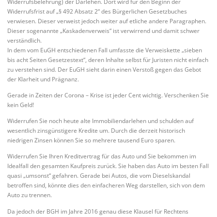
Widerrufsbelehrung) der Darlehen. Dort wird für den Beginn der
Widerrufsfrist auf „§ 492 Absatz 2“ des Bürgerlichen Gesetzbuches
verwiesen. Dieser verweist jedoch weiter auf etliche andere Paragraphen.
Dieser sogenannte „Kaskadenverweis“ ist verwirrend und damit schwer
verständlich.
In dem vom EuGH entschiedenen Fall umfasste die Verweiskette „sieben
bis acht Seiten Gesetzestext“, deren Inhalte selbst für Juristen nicht einfach
zu verstehen sind. Der EuGH sieht darin einen Verstoß gegen das Gebot
der Klarheit und Prägnanz.
Gerade in Zeiten der Corona – Krise ist jeder Cent wichtig. Verschenken Sie
kein Geld!
Widerrufen Sie noch heute alte Immobiliendarlehen und schulden auf
wesentlich zinsgünstigere Kredite um. Durch die derzeit historisch
niedrigen Zinsen können Sie so mehrere tausend Euro sparen.
Widerrufen Sie Ihren Kreditvertrag für das Auto und Sie bekommen im
Idealfall den gesamten Kaufpreis zurück. Sie haben das Auto im besten Fall
quasi „umsonst“ gefahren. Gerade bei Autos, die vom Dieselskandal
betroffen sind, könnte dies den einfacheren Weg darstellen, sich von dem
Auto zu trennen.
Da jedoch der BGH im Jahre 2016 genau diese Klausel für Rechtens