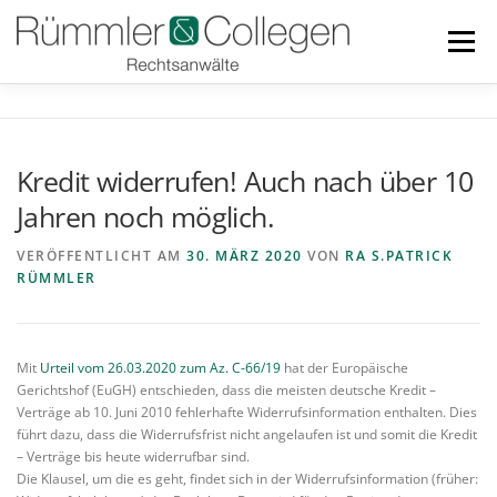
Zum
Inhalt
Menü
springen
RECHTSGEBIETE
BLOG
TEAM
LINKS
Kredit widerrufen! Auch nach über 10
Jahren noch möglich.
DOWNLOADS
KONTAKT
VERÖFFENTLICHT AM
30. MÄRZ 2020
VON
RA S.PATRICK
RÜMMLER
Mit
Urteil vom 26.03.2020 zum Az. C-66/19
hat der Europäische
Gerichtshof (EuGH) entschieden, dass die meisten deutsche Kredit –
Verträge ab 10. Juni 2010 fehlerhafte Widerrufsinformation enthalten. Dies
führt dazu, dass die Widerrufsfrist nicht angelaufen ist und somit die Kredit
– Verträge bis heute widerrufbar sind.
Die Klausel, um die es geht, findet sich in der Widerrufsinformation (früher: